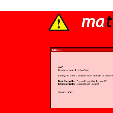
ERROR
AVíS
Undefined variable $className
La traça de crides a funcions en el moment de l'error e
BasicController
::ProcessRequest() a la línea 82
BasicController
::Execute() a la línea 62
Tornar a l'inici